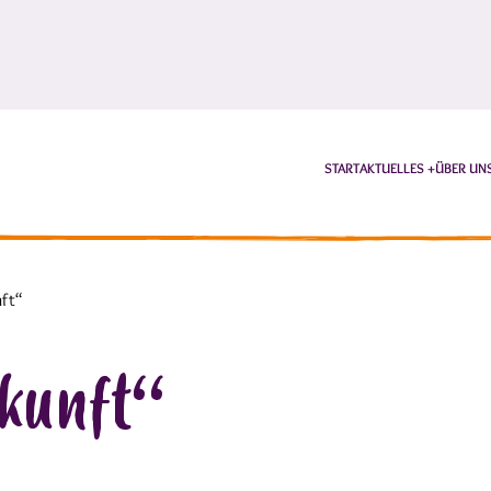
START
AKTUELLES
ÜBER UN
nft“
ukunft“