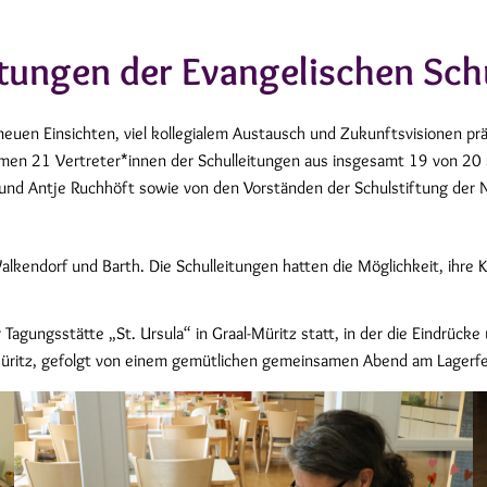
tungen der Evangelischen Sch
 neuen Einsichten, viel kollegialem Austausch und Zukunftsvisionen pr
hmen 21 Vertreter*innen der Schulleitungen aus insgesamt 19 von 20 S
d Antje Ruchhöft sowie von den Vorständen der Schulstiftung der 
kendorf und Barth. Die Schulleitungen hatten die Möglichkeit, ihre Ko
Tagungsstätte „St. Ursula“ in Graal-Müritz statt, in der die Eindrück
-Müritz, gefolgt von einem gemütlichen gemeinsamen Abend am Lagerfe