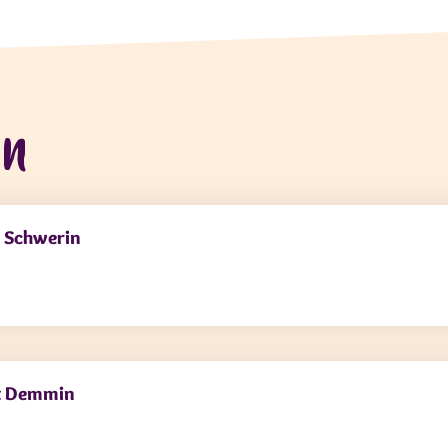
en
g Schwerin
dt Demmin