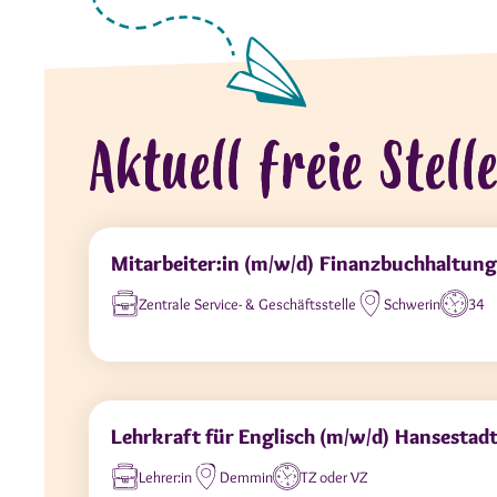
Aktuell freie Stell
Mitarbeiter:in (m/w/d) Finanzbuchhaltun
Zentrale Service- & Geschäftsstelle
Schwerin
34
Lehrkraft für Englisch (m/w/d) Hansesta
Lehrer:in
Demmin
TZ oder VZ