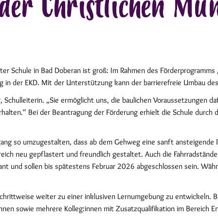
der Christlichen Mün
ster Schule in Bad Doberan ist groß: Im Rahmen des Förderprogramms
 in der EKD. Mit der Unterstützung kann der barrierefreie Umbau des 
 Schulleiterin. „Sie ermöglicht uns, die baulichen Voraussetzungen da
alten.“ Bei der Beantragung der Förderung erhielt die Schule durch 
ingang so umzugestalten, dass ab dem Gehweg eine sanft ansteigende 
eich neu gepflastert und freundlich gestaltet. Auch die Fahrradständ
ant und sollen bis spätestens Februar 2026 abgeschlossen sein. Wäh
schrittweise weiter zu einer inklusiven Lernumgebung zu entwickeln. 
nen sowie mehrere Kolleg:innen mit Zusatzqualifikation im Bereich En