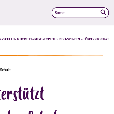
Suche
nach:
S
SCHULEN & HORTE
KARRIERE
FORTBILDUNGEN
SPENDEN & FÖRDERN
KONTAKT
 Schule
erstützt