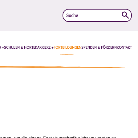
Suche
nach:
S
SCHULEN & HORTE
KARRIERE
FORTBILDUNGEN
SPENDEN & FÖRDERN
KONTAKT
 lernen, um die eigene Gestaltungskraft wirksam werden zu