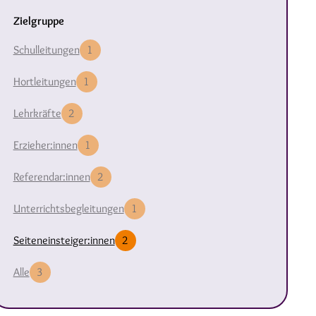
Zielgruppe
Schulleitungen
1
Hortleitungen
1
Lehrkräfte
2
Erzieher:innen
1
Referendar:innen
2
Unterrichtsbegleitungen
1
Seiteneinsteiger:innen
2
Alle
3