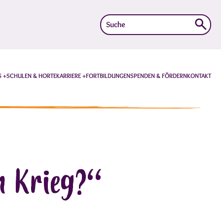
Suche
nach:
S
SCHULEN & HORTE
KARRIERE
FORTBILDUNGEN
SPENDEN & FÖRDERN
KONTAKT
en Krieg?“