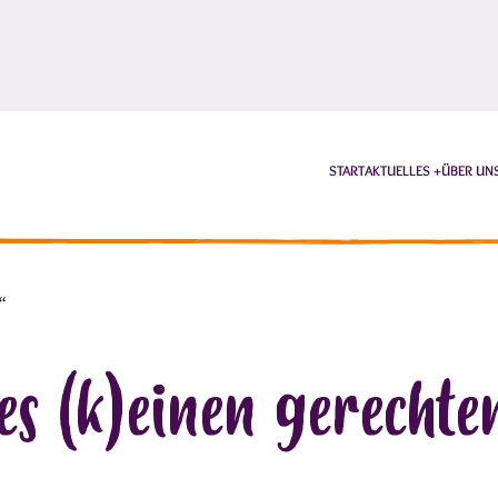
START
AKTUELLES
ÜBER UN
“
 es (k)einen gerecht