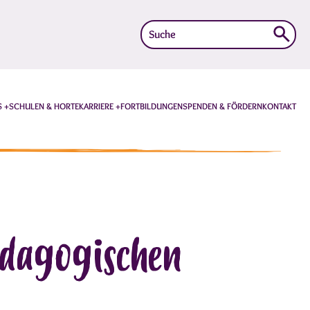
Suche
nach:
S
SCHULEN & HORTE
KARRIERE
FORTBILDUNGEN
SPENDEN & FÖRDERN
KONTAKT
ädagogischen