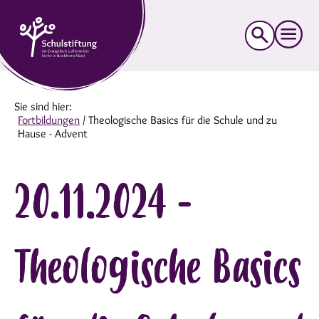
Suche
nach:
Sie sind hier:
Fortbildungen
/
Theologische Basics für die Schule und zu
Hause - Advent
20.11.2024 -
Theologische Basics