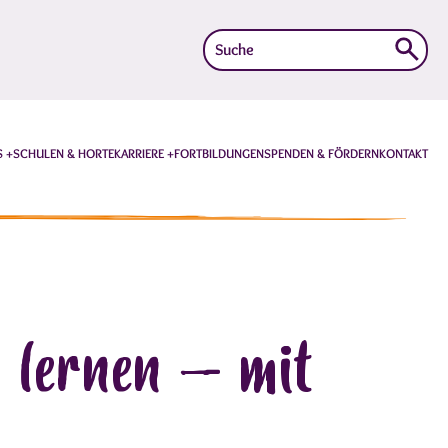
Suche
nach:
S
SCHULEN & HORTE
KARRIERE
FORTBILDUNGEN
SPENDEN & FÖRDERN
KONTAKT
n lernen – mit