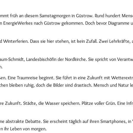
ommt früh an diesem Samstagmorgen in Güstrow. Rund hundert Mensche
hen EnergieWerkes nach Güstrow gekommen. Doch bevor Diagramme un
Winterferien. Dass sie hier stehen, ist kein Zufall. Zwei Lehrkräfte, 
nbaum-Schmidt, Landesbischöfin der Nordkirche. Sie spricht von Veran
n.
eßen. Eine Traumreise beginnt. Sie führt in eine Zukunft mit Wettere
n bleiben ruhig, doch die Bilder sind drastisch. Mensch und Natur lei
ere Zukunft. Städte, die Wasser speichern. Plätze voller Grün. Eine In
eine abstrakte Debatte. Sie erscheint täglich auf ihren Smartphones, in 
n ihr Leben von morgen.