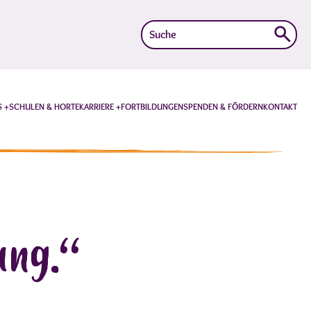
Suche
nach:
S
SCHULEN & HORTE
KARRIERE
FORTBILDUNGEN
SPENDEN & FÖRDERN
KONTAKT
dung.“