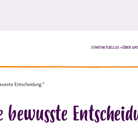
START
AKTUELLES
ÜBER UN
ewusste Entscheidung.“
e bewusste Entschei