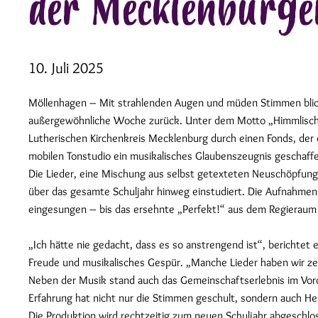
der Mecklenburger
10. Juli 2025
Möllenhagen – Mit strahlenden Augen und müden Stimmen blick
außergewöhnliche Woche zurück. Unter dem Motto „Himmlische 
Lutherischen Kirchenkreis Mecklenburg durch einen Fonds, der 
mobilen Tonstudio ein musikalisches Glaubenszeugnis geschaffe
Die Lieder, eine Mischung aus selbst getexteten Neuschöpfunge
über das gesamte Schuljahr hinweg einstudiert. Die Aufnahme
eingesungen – bis das ersehnte „Perfekt!“ aus dem Regieraum
„Ich hätte nie gedacht, dass es so anstrengend ist“, berichtet 
Freude und musikalisches Gespür. „Manche Lieder haben wir zehn
Neben der Musik stand auch das Gemeinschaftserlebnis im Vorde
Erfahrung hat nicht nur die Stimmen geschult, sondern auch He
Die Produktion wird rechtzeitig zum neuen Schuljahr abgeschlos