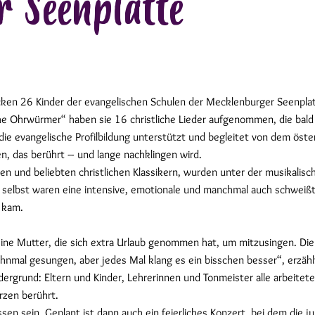
 Seenplatte
en 26 Kinder der evangelischen Schulen der Mecklenburger Seenplatt
Ohrwürmer“ haben sie 16 christliche Lieder aufgenommen, die bald a
die evangelische Profilbildung unterstützt und begleitet von dem ös
n, das berührt – und lange nachklingen wird.
n und beliebten christlichen Klassikern, wurden unter der musikalis
n selbst waren eine intensive, emotionale und manchmal auch schwei
 kam.
eine Mutter, die sich extra Urlaub genommen hat, um mitzusingen. Die K
mal gesungen, aber jedes Mal klang es ein bisschen besser“, erzählt 
rgrund: Eltern und Kinder, Lehrerinnen und Tonmeister alle arbeitet
rzen berührt.
sen sein. Geplant ist dann auch ein feierliches Konzert, bei dem die j