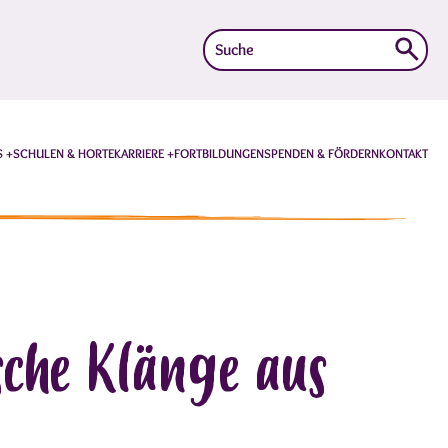
Suche
nach:
S
SCHULEN & HORTE
KARRIERE
FORTBILDUNGEN
SPENDEN & FÖRDERN
KONTAKT
sche Klänge aus