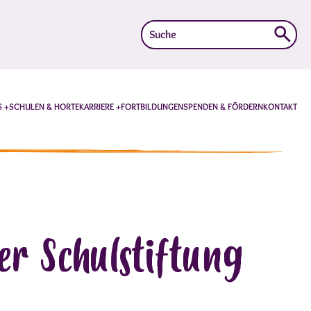
Suche
nach:
S
SCHULEN & HORTE
KARRIERE
FORTBILDUNGEN
SPENDEN & FÖRDERN
KONTAKT
er Schulstiftung