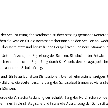
n der Schulstiftung der Nordkirche zu ihrer satzungsgemäßen Konfer
stehen die Wahlen für die Beiratssprecher:innen an den Schulen an, 
e drei Jahre statt und bringt frische Perspektiven und neue Stimmen in
er Unterstützung und Begleitung der Schulen. Sie sind an der Entwickl
Nach einer herzlichen Begrüßung durch Kai Gusek, den pädagogisch-th
splanung der Schulstiftung.
e und führte zu lebhaften Diskussionen. Die Teilnehmer:innen zeigte
r Nordkirche, die Stellenbeschreibung der Schulsekretärinnen sowie 
en könnten.
urde die Wirtschaftsplanung der Schulstiftung der Nordkirche von d
r:innen in die strategische und finanzielle Ausrichtung der Schulstift