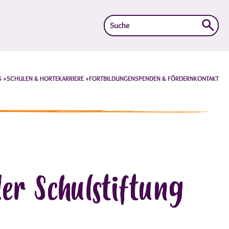
Suche
nach:
S
SCHULEN & HORTE
KARRIERE
FORTBILDUNGEN
SPENDEN & FÖRDERN
KONTAKT
er Schulstiftung