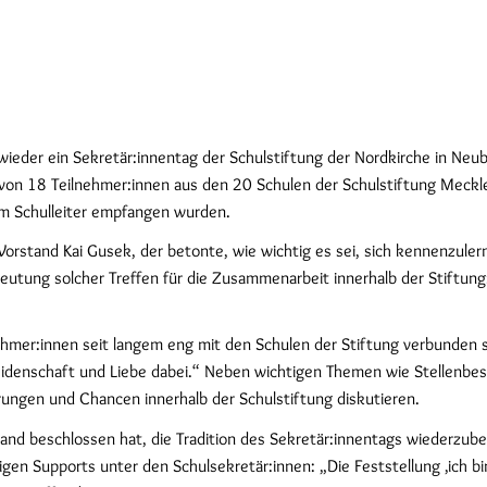
eder ein Sekretär:innentag der Schulstiftung der Nordkirche in Neubr
e von 18 Teilnehmer:innen aus den 20 Schulen der Schulstiftung Mec
om Schulleiter empfangen wurden.
orstand Kai Gusek, der betonte, wie wichtig es sei, sich kennenzule
eutung solcher Treffen für die Zusammenarbeit innerhalb der Stiftung:
nehmer:innen seit langem eng mit den Schulen der Stiftung verbunden si
denschaft und Liebe dabei.“ Neben wichtigen Themen wie Stellenbesch
gen und Chancen innerhalb der Schulstiftung diskutieren.
tand beschlossen hat, die Tradition des Sekretär:innentags wiederzube
 Supports unter den Schulsekretär:innen: „Die Feststellung ‚ich bin ga