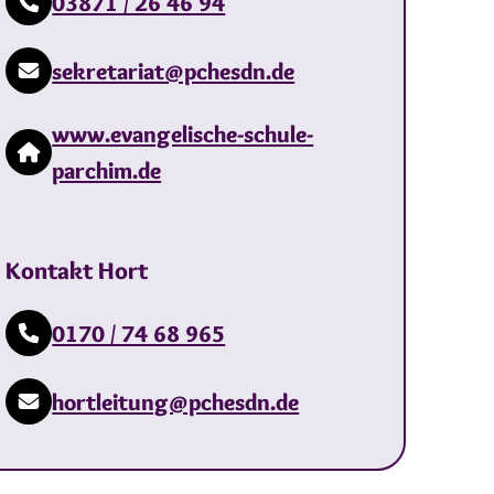
03871 / 26 46 94
sekretariat@pchesdn.de
www.evangelische-schule-
parchim.de
Kontakt Hort
0170 / 74 68 965
hortleitung@pchesdn.de