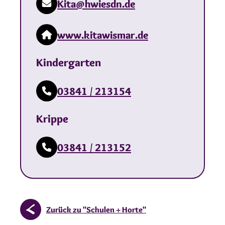
Kita@hwiesdn.de
www.kitawismar.de
Kindergarten
03841 / 213154
Krippe
03841 / 213152
Zurück zu "Schulen + Horte"