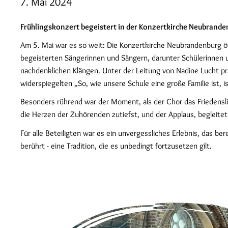
7. Mai 2024
Frühlingskonzert begeistert in der Konzertkirche Neubrand
Am 5. Mai war es so weit: Die Konzertkirche Neubrandenburg öf
begeisterten Sängerinnen und Sängern, darunter Schülerinnen un
nachdenklichen Klängen. Unter der Leitung von Nadine Lucht präs
widerspiegelten „So, wie unsere Schule eine große Familie ist, i
Besonders rührend war der Moment, als der Chor das Friedenslie
die Herzen der Zuhörenden zutiefst, und der Applaus, begleite
Für alle Beteiligten war es ein unvergessliches Erlebnis, das
berührt - eine Tradition, die es unbedingt fortzusetzen gilt.