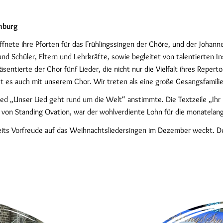
enburg
fnete ihre Pforten für das Frühlingssingen der Chöre, und der Johan
d Schüler, Eltern und Lehrkräfte, sowie begleitet von talentierten In
entierte der Chor fünf Lieder, die nicht nur die Vielfalt ihres Repert
st es auch mit unserem Chor. Wir treten als eine große Gesangsfamilie a
d „Unser Lied geht rund um die Welt“ anstimmte. Die Textzeile „Ihr F
t von Standing Ovation, war der wohlverdiente Lohn für die monatelan
 bereits Vorfreude auf das Weihnachtsliedersingen im Dezember weckt.