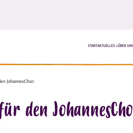
START
AKTUELLES
ÜBER UN
 den JohannesChor:
für den JohannesCho