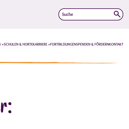
Suche
nach:
S
SCHULEN & HORTE
KARRIERE
FORTBILDUNGEN
SPENDEN & FÖRDERN
KONTAKT
r: