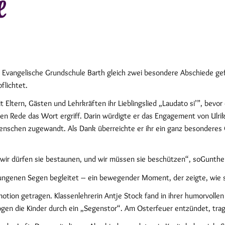
e
 Evangelische Grundschule Barth gleich zwei besondere Abschiede gefe
flichtet.
 Eltern, Gästen und Lehrkräften ihr Lieblingslied „Laudato si’”, bevo
n Rede das Wort ergriff. Darin würdigte er das Engagement von Ulrike
schen zugewandt. Als Dank überreichte er ihr ein ganz besonderes G
 wir dürfen sie bestaunen, und wir müssen sie beschützen“, soGunthe
sungenen Segen begleitet – ein bewegender Moment, der zeigte, wie s
Emotion getragen. Klassenlehrerin Antje Stock fand in ihrer humorvol
en die Kinder durch ein „Segenstor“. Am Osterfeuer entzündet, tragen