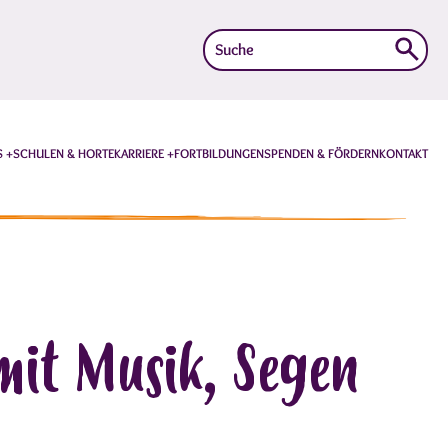
Suche
nach:
S
SCHULEN & HORTE
KARRIERE
FORTBILDUNGEN
SPENDEN & FÖRDERN
KONTAKT
mit Musik, Segen