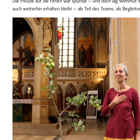
Die Freude auf die Ferien war spürbar – und doch lag Wehmut in
auch weiterhin erhalten bleibt – als Teil des Teams, als Begleit