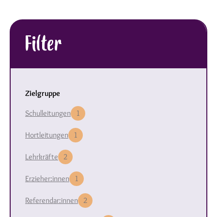
Filter
Zielgruppe
Schulleitungen
1
Hortleitungen
1
Lehrkräfte
2
Erzieher:innen
1
Referendar:innen
2