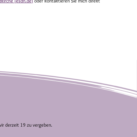
dkirche (esdn.de)
oder kontaktieren Sie mich direkt
wir derzeit 19 zu vergeben.