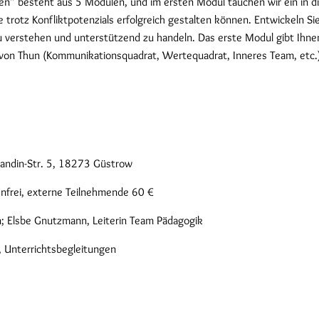
en“ besteht aus 5 Modulen, und im ersten Modul tauchen wir ein in d
e trotz Konfliktpotenzials erfolgreich gestalten können. Entwickeln 
 verstehen und unterstützend zu handeln. Das erste Modul gibt Ihnen
z von Thun (Kommunikationsquadrat, Wertequadrat, Inneres Team, etc
andin-Str. 5, 18273 Güstrow
nfrei, externe Teilnehmende 60 €
; Elsbe Gnutzmann, Leiterin Team Pädagogik
, Unterrichtsbegleitungen