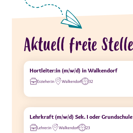
Aktuell freie Stell
Hortleiter:in (m/w/d) in Walkendorf
Erzieher:in
Walkendorf
32
Lehrkraft (m/w/d) Sek. I oder Grundschul
Lehrer:in
Walkendorf
23