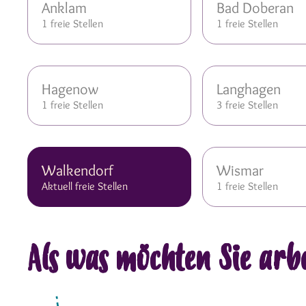
Anklam
Bad Doberan
1 freie Stellen
1 freie Stellen
Hagenow
Langhagen
1 freie Stellen
3 freie Stellen
Walkendorf
Wismar
Aktuell freie Stellen
1 freie Stellen
Als was möchten Sie arb