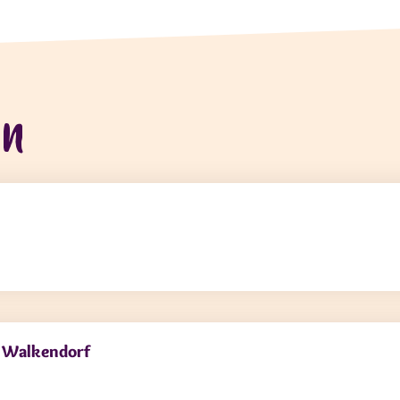
en
e Walkendorf